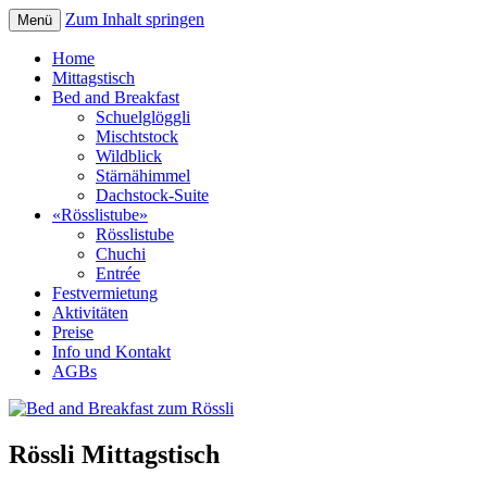
Zum Inhalt springen
Menü
Bed and Breakfast zum Rössli
Home
Mittagstisch
Bed and Breakfast
Schuelglöggli
Mischtstock
Wildblick
Stärnähimmel
Dachstock-Suite
«Rösslistube»
Rösslistube
Chuchi
Entrée
Festvermietung
Aktivitäten
Preise
Info und Kontakt
AGBs
Rössli Mittagstisch